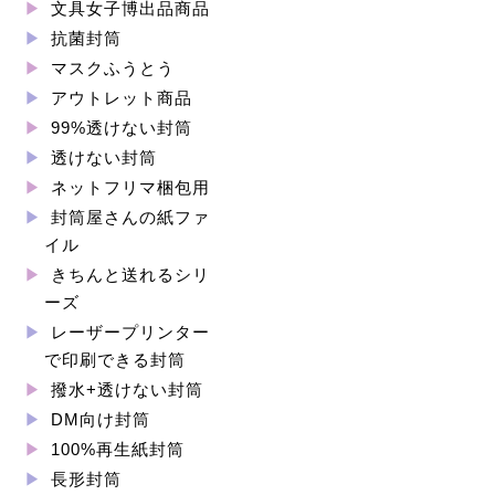
文具女子博出品商品
抗菌封筒
マスクふうとう
アウトレット商品
99%透けない封筒
透けない封筒
ネットフリマ梱包用
封筒屋さんの紙ファ
イル
きちんと送れるシリ
ーズ
レーザープリンター
で印刷できる封筒
撥水+透けない封筒
DM向け封筒
100%再生紙封筒
長形封筒