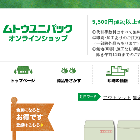
5,500円
以上
(税込)
◎代引手数料はすべて無
◎印刷･加工ありのご注文
（一部除外品もあります
◎無地(印刷･加工なし)
除き午前11時までのご
アウトレット
集