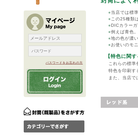
封筒によく
当店では標準
この25種類
DICカラ
例えば青色
地の色が濃
お使いのモ
【特色に関す
パスワードをお忘れの方
これらの標準
特色を印刷す
また、当店で