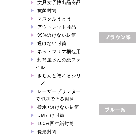
文具女子博出品商品
抗菌封筒
マスクふうとう
アウトレット商品
99%透けない封筒
透けない封筒
ネットフリマ梱包用
封筒屋さんの紙ファ
イル
きちんと送れるシリ
ーズ
レーザープリンター
で印刷できる封筒
撥水+透けない封筒
DM向け封筒
100%再生紙封筒
長形封筒