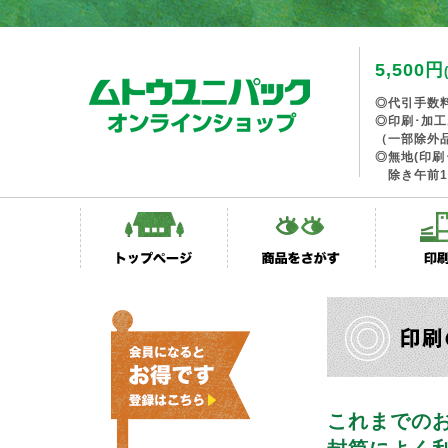
5,500円
◎代引手数
◎印刷･加
（一部除外
◎無地(印刷
除き午前1
これまでの