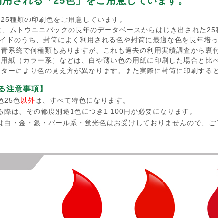
利用される「25色」をご用意しています。
25種類の印刷色をご用意しています。
は、ムトウユニパックの長年のデータベースからはじき出された2
ーガイドのうち、封筒によく利用される色や封筒に最適な色を長年培
。青系統で何種類もありますが、これも過去の利用実績調査から裏
い用紙（カラー系）などは、白や薄い色の用紙に印刷した場合と比
ニターにより色の見え方が異なります。また実際に封筒に印刷する
る注意事項】
色25色
以外
は、すべて特色になります。
る際は、その都度別途1色につき1,100円が必要になります。
は白・金・銀・パール系・蛍光色はお受けしておりませんので、ご