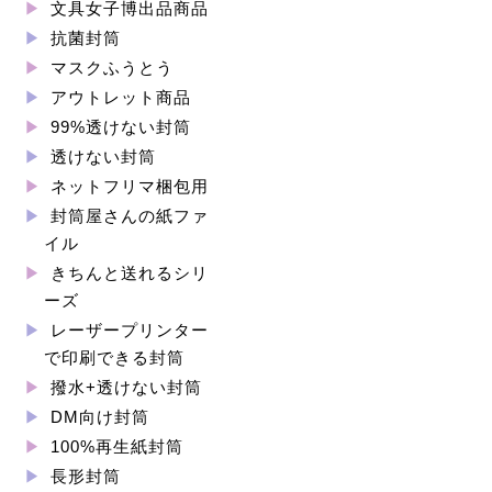
文具女子博出品商品
抗菌封筒
マスクふうとう
アウトレット商品
99%透けない封筒
透けない封筒
ネットフリマ梱包用
封筒屋さんの紙ファ
イル
きちんと送れるシリ
ーズ
レーザープリンター
で印刷できる封筒
撥水+透けない封筒
DM向け封筒
100%再生紙封筒
長形封筒