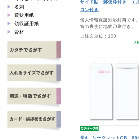
サイド貼 郵便枠付き エ
名刺
コン付き
賞状用紙
個人情報保護対応封筒です
領収証用紙
筒の裏側に地紋印刷付き。
資材
ご注文単位：100
7
長4 シークレットGB 80