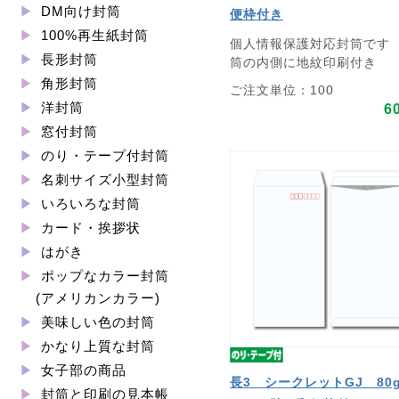
DM向け封筒
便枠付き
100%再生紙封筒
個人情報保護対応封筒です
長形封筒
筒の内側に地紋印刷付き
角形封筒
ご注文単位：100
洋封筒
6
窓付封筒
のり・テープ付封筒
名刺サイズ小型封筒
いろいろな封筒
カード・挨拶状
はがき
ポップなカラー封筒
(アメリカンカラー)
美味しい色の封筒
かなり上質な封筒
女子部の商品
長3 シークレットGJ 8
封筒と印刷の見本帳