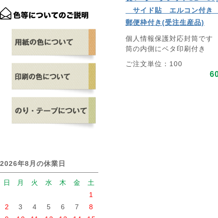
サイド貼 エルコン付
郵便枠付き(受注生産品)
個人情報保護対応封筒です
筒の内側にベタ印刷付き
ご注文単位：100
6
2026年8月の休業日
日
月
火
水
木
金
土
1
2
3
4
5
6
7
8