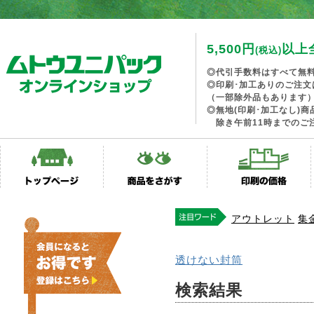
5,500円
以上
(税込)
◎代引手数料はすべて無
◎印刷･加工ありのご注文
（一部除外品もあります
◎無地(印刷･加工なし)
除き午前11時までのご
アウトレット
集
透けない封筒
検索結果