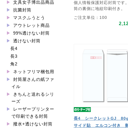
文具女子博出品商品
個人情報保護対応封筒です
筒の裏側に地紋印刷付き。
抗菌封筒
ご注文単位：100
マスクふうとう
2,1
アウトレット商品
99%透けない封筒
透けない封筒
長4
長3
角2
ネットフリマ梱包用
封筒屋さんの紙ファ
イル
きちんと送れるシリ
ーズ
レーザープリンター
で印刷できる封筒
長4 シークレットGJ 8
撥水+透けない封筒
サイド貼 エルコン付き 