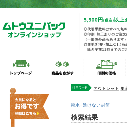
5,500円
以上
(税込)
◎代引手数料はすべて無
◎印刷･加工ありのご注文
（一部除外品もあります
◎無地(印刷･加工なし)
除き午前11時までのご
アウトレット
集
撥水+透けない封筒
検索結果