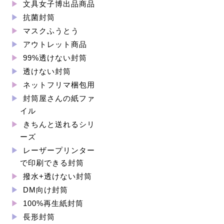
文具女子博出品商品
抗菌封筒
マスクふうとう
アウトレット商品
99%透けない封筒
透けない封筒
ネットフリマ梱包用
封筒屋さんの紙ファ
イル
きちんと送れるシリ
ーズ
レーザープリンター
で印刷できる封筒
撥水+透けない封筒
DM向け封筒
100%再生紙封筒
長形封筒