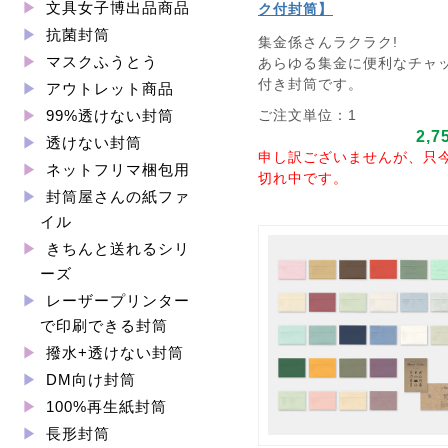
文具女子博出品商品
ク付封筒】
抗菌封筒
集金係さんラクラク!
マスクふうとう
あらゆる集金に便利なチャ
付き封筒です。
アウトレット商品
ご注文単位：1
99%透けない封筒
2,7
透けない封筒
申し訳ございませんが、只
ネットフリマ梱包用
切れ中です。
封筒屋さんの紙ファ
イル
きちんと送れるシリ
ーズ
レーザープリンター
で印刷できる封筒
撥水+透けない封筒
DM向け封筒
100%再生紙封筒
長形封筒