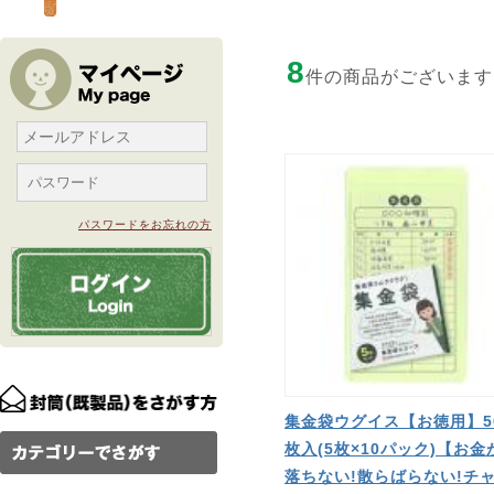
8
件の商品がございます
パスワードをお忘れの方
集金袋ウグイス【お徳用】5
枚入(5枚×10パック)【お金
落ちない!散らばらない!チ