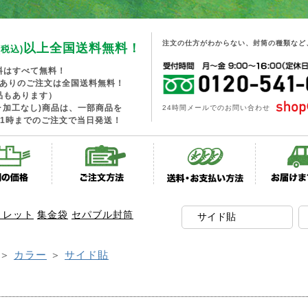
注文の仕方がわからない、封筒の種類など
以上全国送料無料！
(税込)
料はすべて無料！
工ありのご注文は全国送料無料！
品もあります）
･加工なし)商品は、一部商品を
24時間メールでのお問い合わせ
1時までのご注文で当日発送！
トレット
集金袋
セパブル封筒
＞
カラー
＞
サイド貼