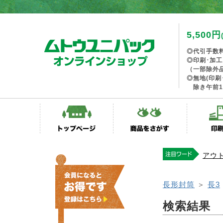
5,500円
◎代引手数
◎印刷･加
（一部除外
◎無地(印刷
除き午前1
アウ
長形封筒
＞
長3
検索結果