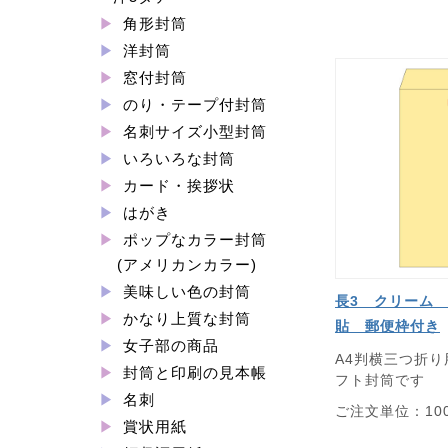
角形封筒
洋封筒
窓付封筒
のり・テープ付封筒
名刺サイズ小型封筒
いろいろな封筒
カード・挨拶状
はがき
ポップなカラー封筒
(アメリカンカラー)
美味しい色の封筒
長3 クリーム 
かなり上質な封筒
貼 郵便枠付き
女子部の商品
A4判横三つ折
封筒と印刷の見本帳
フト封筒です
名刺
ご注文単位：10
賞状用紙