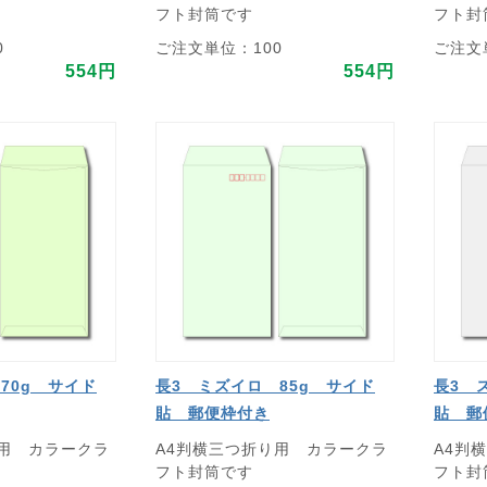
フト封筒です
フト封
0
ご注文単位：100
ご注文
554円
554円
70g サイド
長3 ミズイロ 85g サイド
長3 
貼 郵便枠付き
貼 郵
り用 カラークラ
A4判横三つ折り用 カラークラ
A4判
フト封筒です
フト封