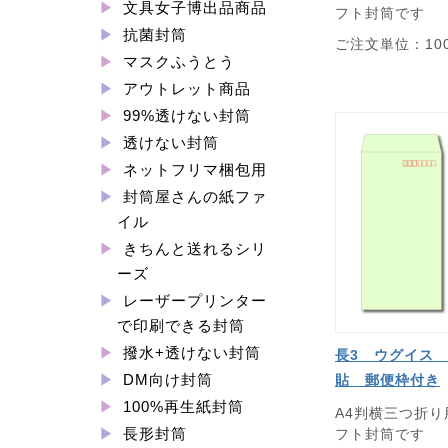
文具女子博出品商品
フト封筒です
抗菌封筒
ご注文単位：10
マスクふうとう
アウトレット商品
99%透けない封筒
透けない封筒
ネットフリマ梱包用
封筒屋さんの紙ファ
イル
きちんと送れるシリ
ーズ
レーザープリンター
で印刷できる封筒
撥水+透けない封筒
長3 ウグイス 
DM向け封筒
貼 郵便枠付き
100%再生紙封筒
A4判横三つ折
長形封筒
フト封筒です