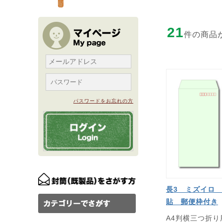
21
件の商品
パスワードをお忘れの方
長3 ミズイロ 
貼 郵便枠付き
A4判横三つ折