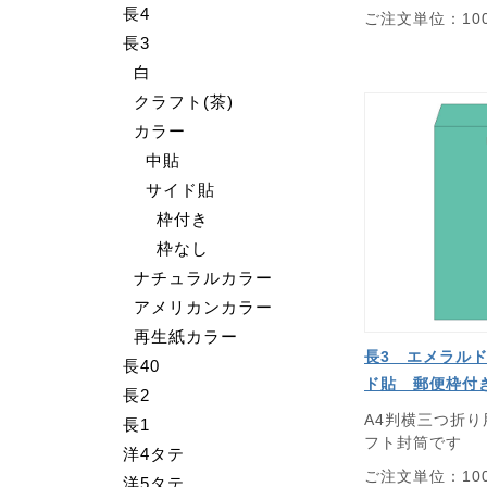
長4
ご注文単位：10
長3
白
クラフト(茶)
カラー
中貼
サイド貼
枠付き
枠なし
ナチュラルカラー
アメリカンカラー
再生紙カラー
長3 エメラルド
長40
ド貼 郵便枠付
長2
A4判横三つ折
長1
フト封筒です
洋4タテ
ご注文単位：10
洋5タテ