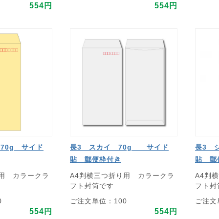
554円
554円
70g サイド
長3 スカイ 70g サイド
長3 
貼 郵便枠付き
貼 郵
り用 カラークラ
A4判横三つ折り用 カラークラ
A4判
フト封筒です
フト封
0
ご注文単位：100
ご注文
554円
554円