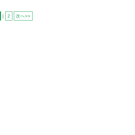
 | 
2
次へ>>