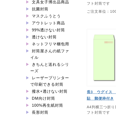
文具女子博出品商品
フト封筒です
抗菌封筒
ご注文単位：10
マスクふうとう
アウトレット商品
99%透けない封筒
透けない封筒
ネットフリマ梱包用
封筒屋さんの紙ファ
イル
きちんと送れるシリ
ーズ
レーザープリンター
で印刷できる封筒
撥水+透けない封筒
長3 ウグイス 
DM向け封筒
貼 郵便枠付き
100%再生紙封筒
A4判横三つ折
長形封筒
フト封筒です