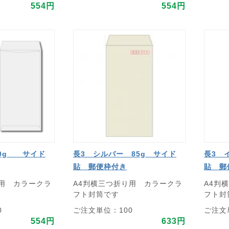
554円
554円
70g サイド
長3 シルバー 85g サイド
長3 
貼 郵便枠付き
貼 郵
り用 カラークラ
A4判横三つ折り用 カラークラ
A4判
フト封筒です
フト封
0
ご注文単位：100
ご注文
554円
633円