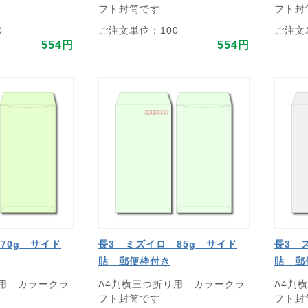
フト封筒です
フト封
0
ご注文単位：100
ご注文
554円
554円
70g サイド
長3 ミズイロ 85g サイド
長3 
貼 郵便枠付き
貼 郵
り用 カラークラ
A4判横三つ折り用 カラークラ
A4判
フト封筒です
フト封