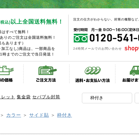
注文の仕方がわからない、封筒の種類など
以上全国送料無料！
(税込)
料はすべて無料！
工ありのご注文は全国送料無料！
品もあります）
･加工なし)商品は、一部商品を
24時間メールでのお問い合わせ
1時までのご注文で当日発送！
トレット
集金袋
セパブル封筒
＞
カラー
＞
サイド貼
＞
枠付き