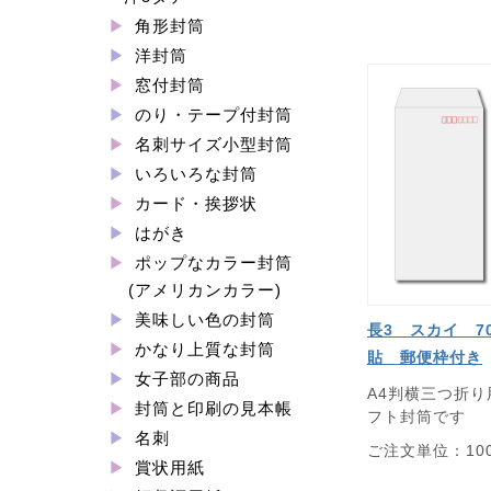
角形封筒
洋封筒
窓付封筒
のり・テープ付封筒
名刺サイズ小型封筒
いろいろな封筒
カード・挨拶状
はがき
ポップなカラー封筒
(アメリカンカラー)
美味しい色の封筒
長3 スカイ 
かなり上質な封筒
貼 郵便枠付き
女子部の商品
A4判横三つ折
封筒と印刷の見本帳
フト封筒です
名刺
ご注文単位：10
賞状用紙