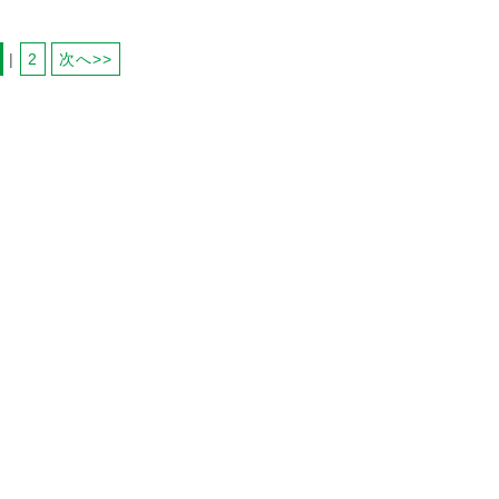
 | 
2
次へ>>