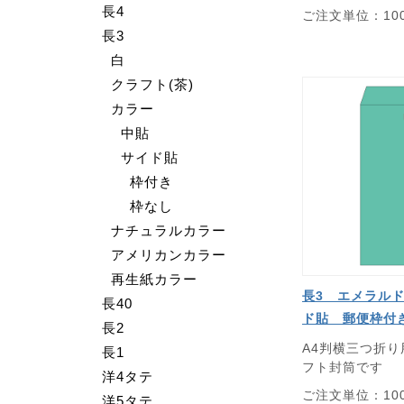
長4
ご注文単位：10
長3
白
クラフト(茶)
カラー
中貼
サイド貼
枠付き
枠なし
ナチュラルカラー
アメリカンカラー
再生紙カラー
長3 エメラルド
長40
ド貼 郵便枠付
長2
A4判横三つ折
長1
フト封筒です
洋4タテ
ご注文単位：10
洋5タテ