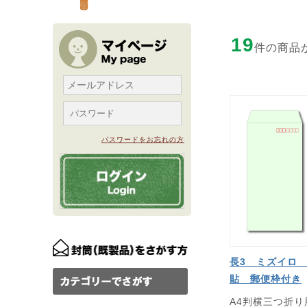
19
件の商品
パスワードをお忘れの方
長3 ミズイロ 
貼 郵便枠付き
A4判横三つ折