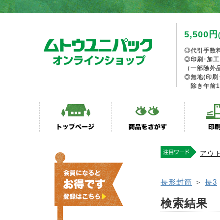
5,500円
◎代引手数
◎印刷･加
（一部除外
◎無地(印刷
除き午前1
アウ
長形封筒
＞
長3
検索結果