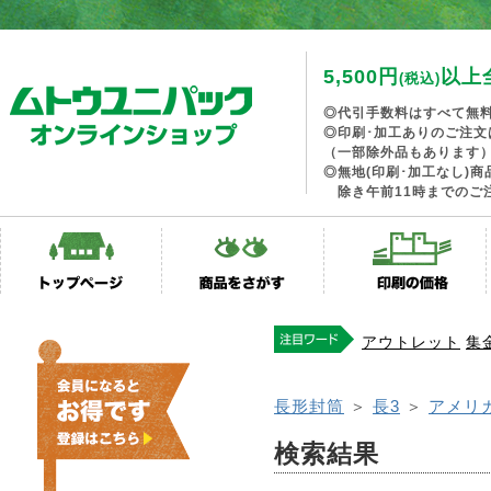
5,500円
以上
(税込)
◎代引手数料はすべて無
◎印刷･加工ありのご注文
（一部除外品もあります
◎無地(印刷･加工なし)
除き午前11時までのご
アウトレット
集
長形封筒
＞
長3
＞
アメリ
検索結果