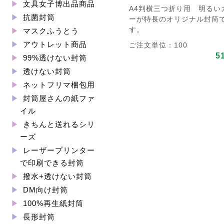
文具女子博出品商品
A4判横三つ折り用 明るい
抗菌封筒
ーが特長のオリジナル封筒
す。
マスクふうとう
アウトレット商品
ご注文単位：100
5
99%透けない封筒
透けない封筒
ネットフリマ梱包用
封筒屋さんの紙ファ
イル
きちんと送れるシリ
ーズ
レーザープリンター
で印刷できる封筒
撥水+透けない封筒
DM向け封筒
100%再生紙封筒
長形封筒