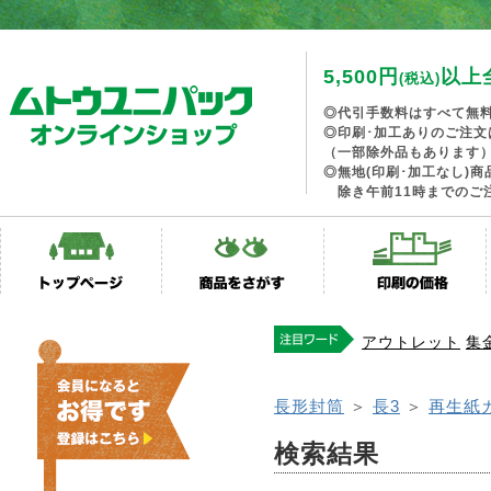
5,500円
以上
(税込)
◎代引手数料はすべて無
◎印刷･加工ありのご注文
（一部除外品もあります
◎無地(印刷･加工なし)
除き午前11時までのご
アウトレット
集
長形封筒
＞
長3
＞
再生紙
検索結果