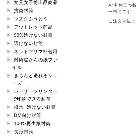
文具女子博出品商品
A4判横三つ
抗菌封筒
ー封筒です
マスクふうとう
ご注文単位：1
アウトレット商品
99%透けない封筒
透けない封筒
ネットフリマ梱包用
封筒屋さんの紙ファ
イル
きちんと送れるシリ
ーズ
レーザープリンター
で印刷できる封筒
撥水+透けない封筒
DM向け封筒
100%再生紙封筒
長形封筒