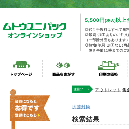
5,500円
以上
(税込)
◎代引手数料はすべて無
◎印刷･加工ありのご注文
（一部除外品もあります
◎無地(印刷･加工なし)
除き午前11時までのご
アウトレット
集
抗菌封筒
検索結果