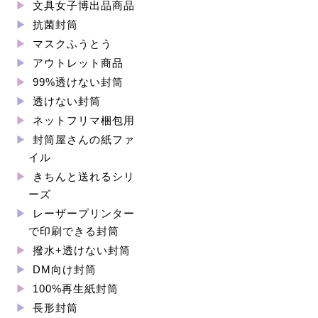
文具女子博出品商品
抗菌封筒
マスクふうとう
アウトレット商品
99%透けない封筒
透けない封筒
ネットフリマ梱包用
封筒屋さんの紙ファ
イル
きちんと送れるシリ
ーズ
レーザープリンター
で印刷できる封筒
撥水+透けない封筒
DM向け封筒
100%再生紙封筒
長形封筒