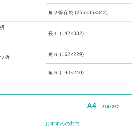
角２保存袋 (255×35×342)
折
長１ (142×332)
角６ (162×229)
つ折
角５ (190×240)
A4
210×297
おすすめの封筒