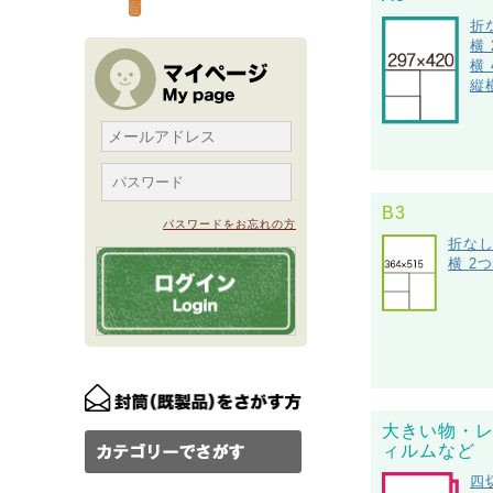
折
横
横
縦
B3
パスワードをお忘れの方
折な
横 2
大きい物・
ィルムなど
四