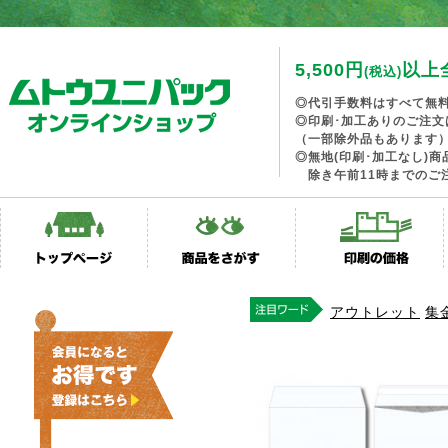
5,500円
以上
(税込)
◎代引手数料はすべて無
◎印刷･加工ありのご注文
（一部除外品もあります
◎無地(印刷･加工なし)
除き午前11時までのご
アウトレット
集