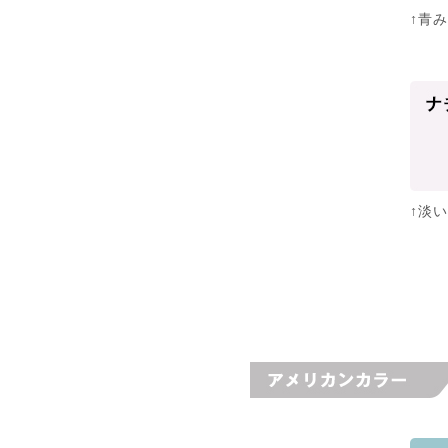
↑青
↑淡