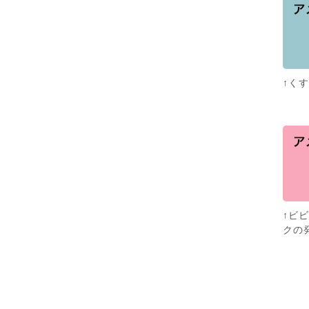
↑く
↑ビ
クの