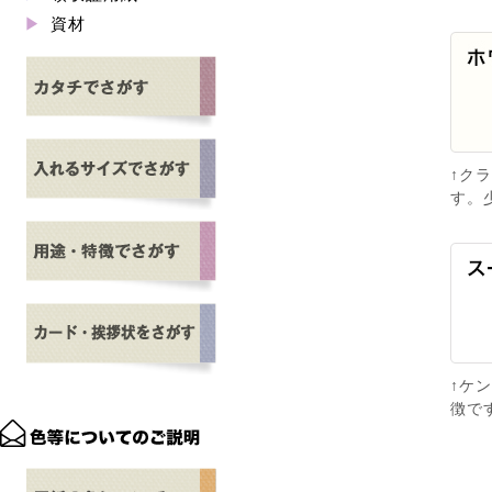
資材
↑ク
す。
↑ケ
徴で