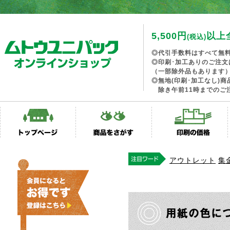
5,500円
以上
(税込)
◎代引手数料はすべて無
◎印刷･加工ありのご注文
（一部除外品もあります
◎無地(印刷･加工なし)
除き午前11時までのご
アウトレット
集