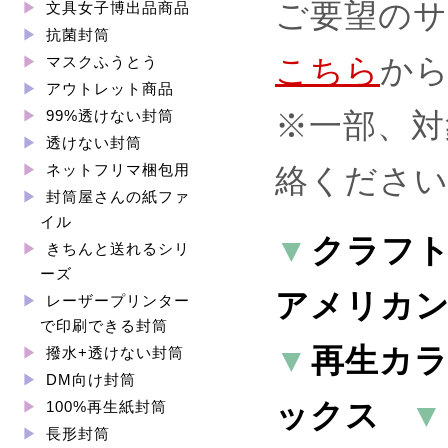
ご要望の
文具女子博出品商品
抗菌封筒
こちら
か
マスクふうとう
アウトレット商品
※一部、対
99%透けない封筒
透けない封筒
ネットフリマ梱包用
絡くださ
封筒屋さんの紙ファ
イル
クラフ
きちんと送れるシリ
ーズ
アメリカ
レーザープリンター
で印刷できる封筒
再生カ
撥水+透けない封筒
DM向け封筒
ックス
100%再生紙封筒
長形封筒