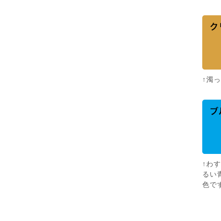
↑濁
↑わ
るい
色で