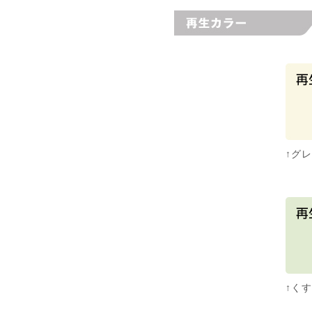
↑グ
↑く