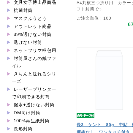
文具女子博出品商品
A4判横三つ折り用 カラー
フト封筒です
抗菌封筒
ご注文単位：100
マスクふうとう
6
アウトレット商品
99%透けない封筒
透けない封筒
ネットフリマ梱包用
封筒屋さんの紙ファ
イル
きちんと送れるシリ
ーズ
レーザープリンター
で印刷できる封筒
撥水+透けない封筒
DM向け封筒
100%再生紙封筒
長3 ケント 80g 中貼 
長形封筒
便枠なし ワンタッチ付き