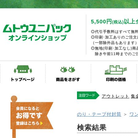
5,500円
以上
(税込)
◎代引手数料はすべて無
◎印刷･加工ありのご注文
（一部除外品もあります
◎無地(印刷･加工なし)
除き午前11時までのご
アウトレット
集
のり・テープ付封筒
＞
ワ
検索結果