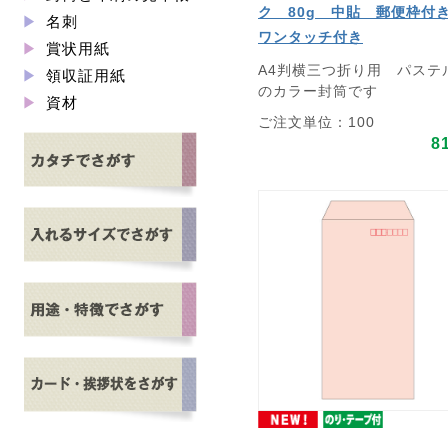
ク 80g 中貼 郵便枠
名刺
ワンタッチ付き
賞状用紙
A4判横三つ折り用 パステ
領収証用紙
のカラー封筒です
資材
ご注文単位：100
8