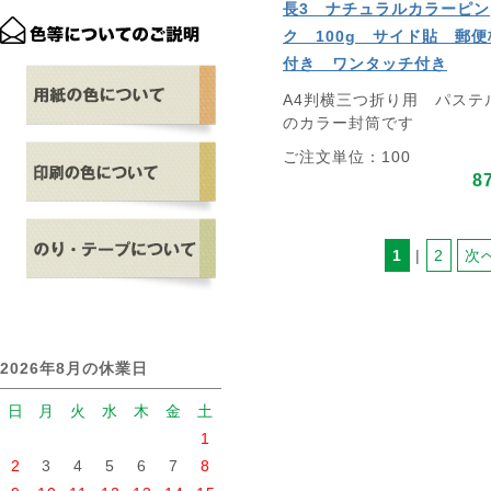
長3 ナチュラルカラーピン
ク 100g サイド貼 郵便
付き ワンタッチ付き
A4判横三つ折り用 パステ
のカラー封筒です
ご注文単位：100
8
1
 | 
2
次
2026年8月の休業日
日
月
火
水
木
金
土
1
2
3
4
5
6
7
8