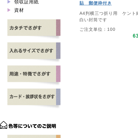
領収証用紙
貼 郵便枠付き
資材
A4判横三つ折り用 ケント
白い封筒です
ご注文単位：100
6