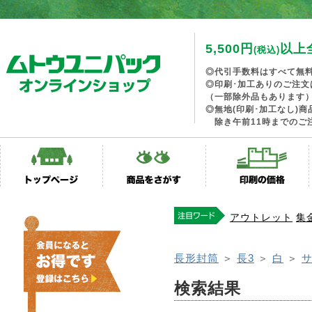
5,500円
以上
(税込)
◎代引手数料はすべて無
◎印刷･加工ありのご注文
（一部除外品もあります
◎無地(印刷･加工なし)
除き午前11時までのご
アウトレット
集
長形封筒
＞
長3
＞
白
＞
検索結果