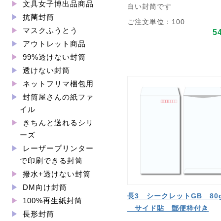
文具女子博出品商品
白い封筒です
抗菌封筒
ご注文単位：100
マスクふうとう
5
アウトレット商品
99%透けない封筒
透けない封筒
ネットフリマ梱包用
封筒屋さんの紙ファ
イル
きちんと送れるシリ
ーズ
レーザープリンター
で印刷できる封筒
撥水+透けない封筒
DM向け封筒
長3 シークレットGB 80
100%再生紙封筒
サイド貼 郵便枠付き
長形封筒