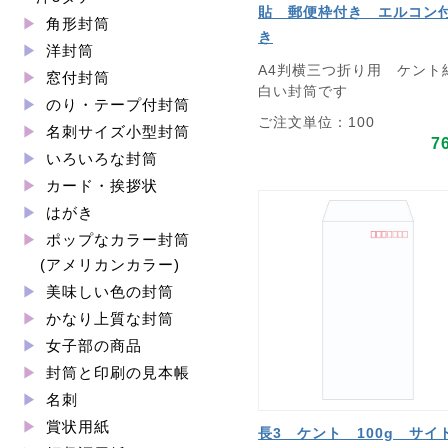
貼 郵便枠付き エルコン
角形封筒
き
洋封筒
A4判横三つ折り用 ケント
窓付封筒
白い封筒です
のり・テープ付封筒
ご注文単位：100
名刺サイズ小型封筒
7
いろいろな封筒
カード・挨拶状
はがき
ポップなカラー封筒
(アメリカンカラー)
美味しい色の封筒
かなり上質な封筒
女子部の商品
封筒と印刷の見本帳
名刺
賞状用紙
長3 ケント 100g サイ