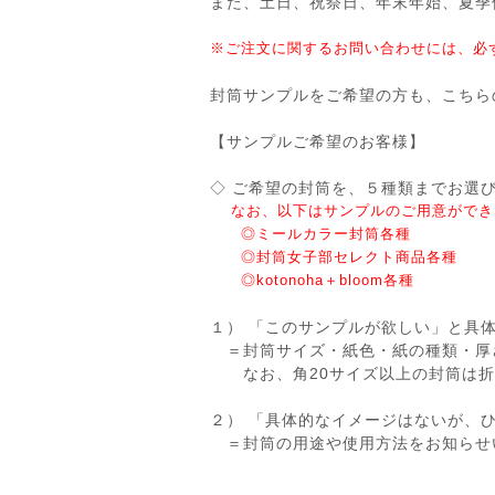
また、土日、祝祭日、年末年始、夏季
※ご注文に関するお問い合わせには、必
封筒サンプルをご希望の方も、こちら
【サンプルご希望のお客様】
◇ ご希望の封筒を、５種類までお
なお、以下はサンプルのご用意ができ
◎ミールカラー封筒各種
◎封筒女子部セレクト商品各種
◎kotonoha＋bloom各種
１） 「このサンプルが欲しい」と具
＝封筒サイズ・紙色・紙の種類・厚
なお、角20サイズ以上の封筒は折
２） 「具体的なイメージはないが、
＝封筒の用途や使用方法をお知らせ