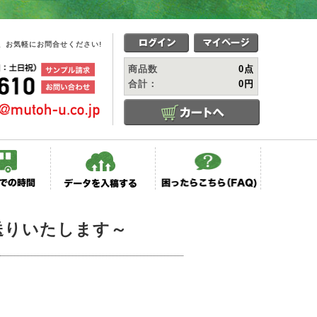
、お気軽にお問合せください!
商品数
0点
合計：
0円
送りいたします～