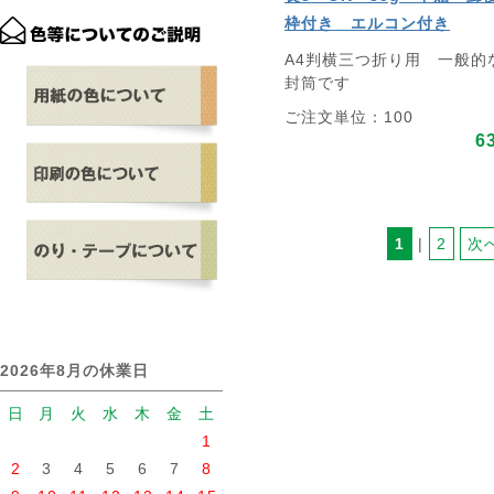
枠付き エルコン付き
A4判横三つ折り用 一般的
封筒です
ご注文単位：100
6
1
 | 
2
次
2026年8月の休業日
日
月
火
水
木
金
土
1
2
3
4
5
6
7
8