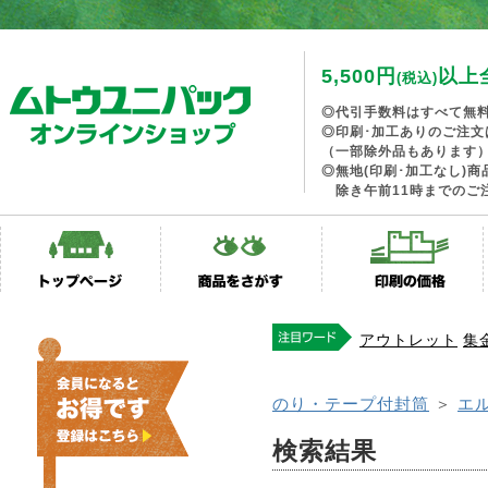
5,500円
以上
(税込)
◎代引手数料はすべて無
◎印刷･加工ありのご注文
（一部除外品もあります
◎無地(印刷･加工なし)
除き午前11時までのご
アウトレット
集
のり・テープ付封筒
＞
エ
検索結果