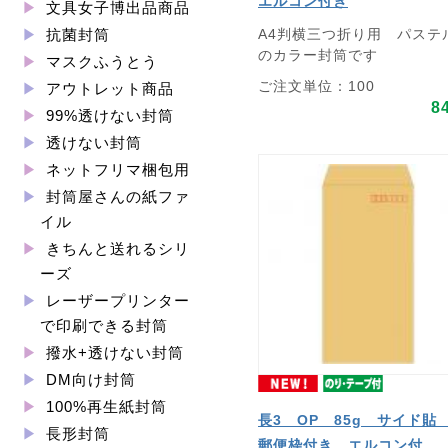
エルコン付き
文具女子博出品商品
A4判横三つ折り用 パステ
抗菌封筒
のカラー封筒です
マスクふうとう
ご注文単位：100
アウトレット商品
8
99%透けない封筒
透けない封筒
ネットフリマ梱包用
封筒屋さんの紙ファ
イル
きちんと送れるシリ
ーズ
レーザープリンター
で印刷できる封筒
撥水+透けない封筒
DM向け封筒
100%再生紙封筒
長3 OP 85g サイド
長形封筒
郵便枠付き エルコン付