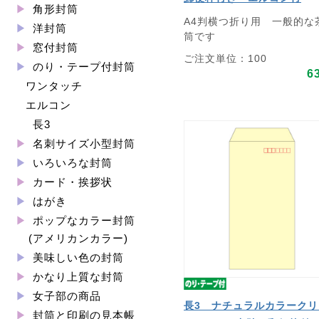
角形封筒
A4判横つ折り用 一般的な
洋封筒
筒です
窓付封筒
ご注文単位：100
のり・テープ付封筒
6
ワンタッチ
エルコン
長3
名刺サイズ小型封筒
いろいろな封筒
カード・挨拶状
はがき
ポップなカラー封筒
(アメリカンカラー)
美味しい色の封筒
かなり上質な封筒
女子部の商品
長3 ナチュラルカラークリ
封筒と印刷の見本帳