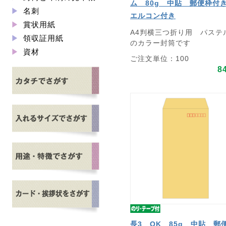
ム 80g 中貼 郵便枠
名刺
エルコン付き
賞状用紙
A4判横三つ折り用 パステ
領収証用紙
のカラー封筒です
資材
ご注文単位：100
8
長3 OK 85g 中貼 郵