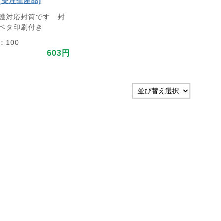
(受注生産品)
護対応封筒です 封
ベタ印刷付き
100
603円