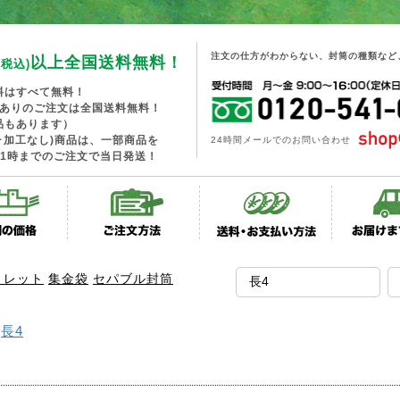
注文の仕方がわからない、封筒の種類など
以上全国送料無料！
(税込)
料はすべて無料！
工ありのご注文は全国送料無料！
品もあります）
･加工なし)商品は、一部商品を
24時間メールでのお問い合わせ
1時までのご注文で当日発送！
トレット
集金袋
セパブル封筒
＞
長4