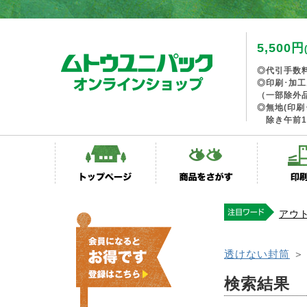
5,500円
◎代引手数
◎印刷･加
（一部除外
◎無地(印刷
除き午前1
アウ
透けない封筒
検索結果