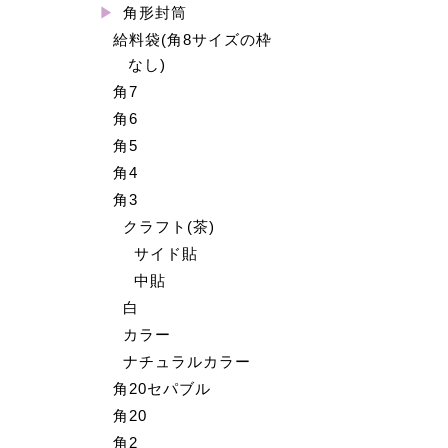
角形封筒
給料袋(角8サイズの枠
なし)
角7
角6
角5
角4
角3
クラフト(茶)
サイド貼
中貼
白
カラー
ナチュラルカラー
角20セパブル
角20
角2