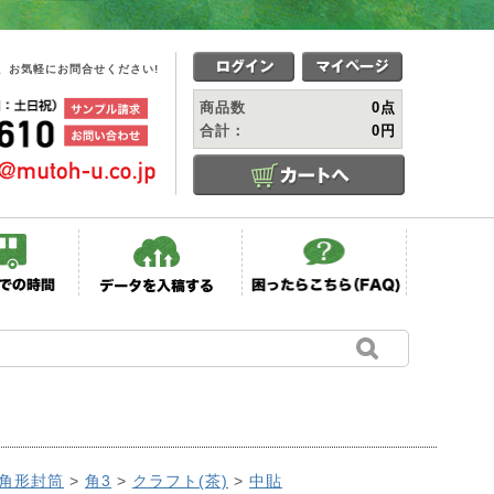
、お気軽にお問合せください!
商品数
0点
合計：
0円
角形封筒
>
角3
>
クラフト(茶)
>
中貼