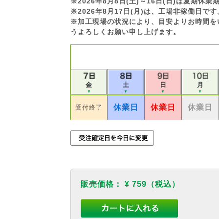
※2026年8月8日(土)～16日(日)は夏期
※2026年8月17日(月)は、工場非稼働日
※加工現場の状況により、目安よりお時間を
うよろしくお願い申し上げます。
金
土
日
月
▼
▼
▼
▼
休業日
休業日
休業日
受付終了
販売価格：
¥ 759
（税込）