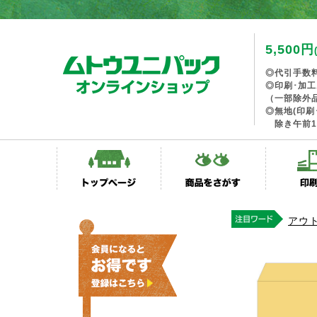
5,500円
◎代引手数
◎印刷･加
（一部除外
◎無地(印刷
除き午前1
アウ