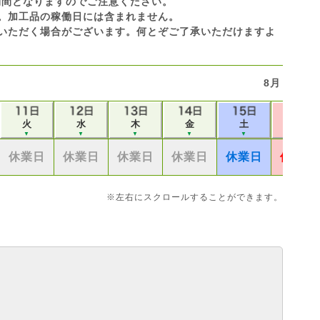
休業期間となりますのでご注意ください。
です。加工品の稼働日には含まれません。
いただく場合がございます。何とぞご了承いただけますよ
8月
火
水
木
金
土
日
▼
▼
▼
▼
▼
▼
休業日
休業日
休業日
休業日
休業日
休業日
※左右にスクロールすることができます。