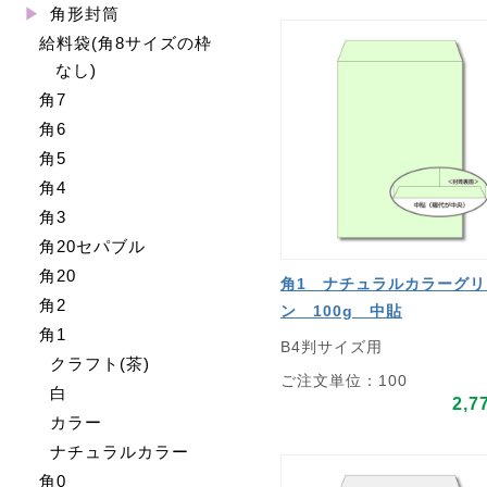
角形封筒
給料袋(角8サイズの枠
なし)
角7
角6
角5
角4
角3
角20セパブル
角20
角1 ナチュラルカラーグリ
角2
ン 100g 中貼
角1
B4判サイズ用
クラフト(茶)
ご注文単位：100
白
2,7
カラー
ナチュラルカラー
角0