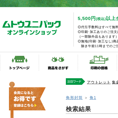
5,500円
以上
(税込)
◎代引手数料はすべて無
◎印刷･加工ありのご注文
（一部除外品もあります
◎無地(印刷･加工なし)
除き午前11時までのご
アウトレット
集
角形封筒
＞
角1
検索結果