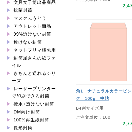
文具女子博出品商品
2,4
抗菌封筒
マスクふうとう
アウトレット商品
99%透けない封筒
透けない封筒
ネットフリマ梱包用
封筒屋さんの紙ファ
イル
きちんと送れるシリ
ーズ
レーザープリンター
角1 ナチュラルカラーピン
で印刷できる封筒
ク 100g 中貼
撥水+透けない封筒
B4判サイズ用
DM向け封筒
ご注文単位：100
100%再生紙封筒
2,7
長形封筒