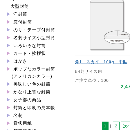
大型封筒
洋封筒
窓付封筒
のり・テープ付封筒
名刺サイズ小型封筒
いろいろな封筒
カード・挨拶状
はがき
角1 スカイ 100g 中貼
ポップなカラー封筒
B4判サイズ用
(アメリカンカラー)
ご注文単位：100
美味しい色の封筒
2,4
かなり上質な封筒
女子部の商品
封筒と印刷の見本帳
名刺
賞状用紙
1
 | 
2
次