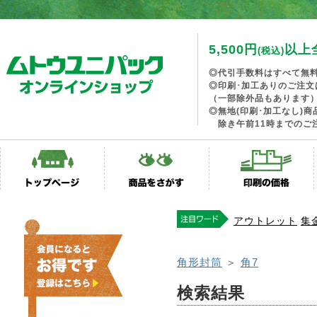
5,500円
以上
(税込)
◎代引手数料はすべて無
◎印刷･加工ありのご注文
（一部除外品もあります
◎無地(印刷･加工なし)
除き午前11時までのご
アウトレット
集
角形封筒
＞
角7
検索結果