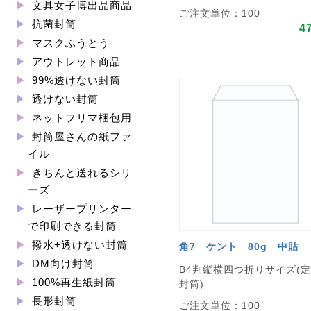
文具女子博出品商品
ご注文単位：100
抗菌封筒
4
マスクふうとう
アウトレット商品
99%透けない封筒
透けない封筒
ネットフリマ梱包用
封筒屋さんの紙ファ
イル
きちんと送れるシリ
ーズ
レーザープリンター
で印刷できる封筒
撥水+透けない封筒
角7 ケント 80g 中貼
DM向け封筒
B4判縦横四つ折りサイズ(
100%再生紙封筒
封筒)
長形封筒
ご注文単位：100