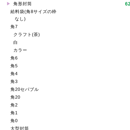
角形封筒
6
給料袋(角8サイズの枠
なし)
角7
クラフト(茶)
白
カラー
角6
角5
角4
角3
角20セパブル
角20
角2
角1
角0
大型封筒