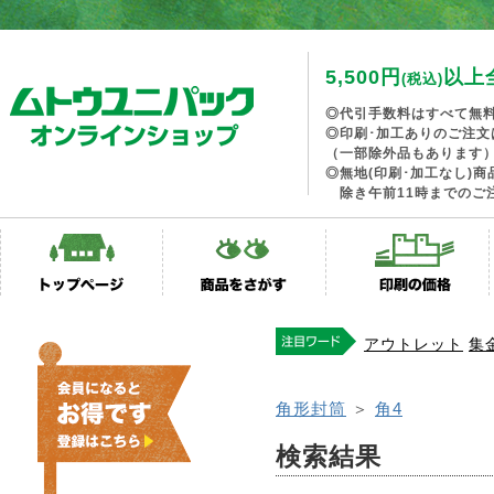
5,500円
以上
(税込)
◎代引手数料はすべて無
◎印刷･加工ありのご注文
（一部除外品もあります
◎無地(印刷･加工なし)
除き午前11時までのご
アウトレット
集
角形封筒
＞
角4
検索結果