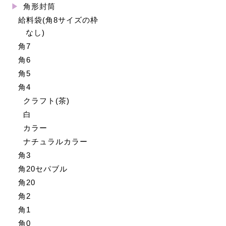
角形封筒
給料袋(角8サイズの枠
なし)
角7
角6
角5
角4
クラフト(茶)
白
カラー
ナチュラルカラー
角3
角20セパブル
角20
角2
角1
角0