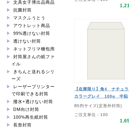
文具女子博出品商品
1,2
抗菌封筒
マスクふうとう
アウトレット商品
99%透けない封筒
透けない封筒
ネットフリマ梱包用
封筒屋さんの紙ファ
イル
きちんと送れるシリ
ーズ
レーザープリンター
【在庫限り】角4 ナチュラ
で印刷できる封筒
カラーグレイ 100g 中貼
撥水+透けない封筒
B5判サイズ(定形外封筒)
DM向け封筒
ご注文単位：100
100%再生紙封筒
1,6
長形封筒