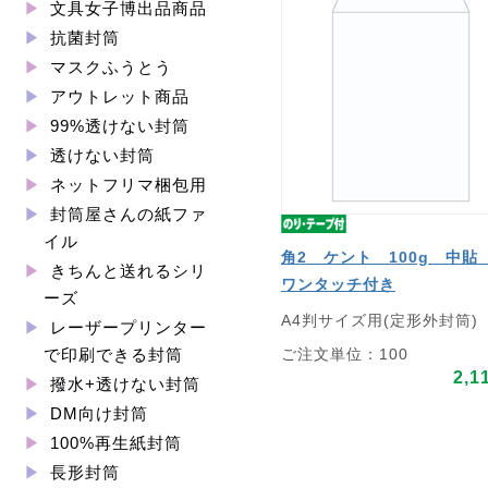
文具女子博出品商品
抗菌封筒
マスクふうとう
アウトレット商品
99%透けない封筒
透けない封筒
ネットフリマ梱包用
封筒屋さんの紙ファ
イル
角2 ケント 100g 中
きちんと送れるシリ
ワンタッチ付き
ーズ
A4判サイズ用(定形外封筒)
レーザープリンター
ご注文単位：100
で印刷できる封筒
2,1
撥水+透けない封筒
DM向け封筒
100%再生紙封筒
長形封筒