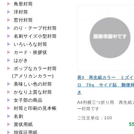
角形封筒
洋封筒
窓付封筒
のり・テープ付封筒
名刺サイズ小型封筒
いろいろな封筒
カード・挨拶状
はがき
ポップなカラー封筒
(アメリカンカラー)
長3 再生紙カラー ミズイ
美味しい色の封筒
ロ 70g サイド貼 郵便
かなり上質な封筒
き
女子部の商品
A4判横三つ折り用 再生紙
封筒と印刷の見本帳
ー封筒です
名刺
ご注文単位：100
5
賞状用紙
領収証用紙