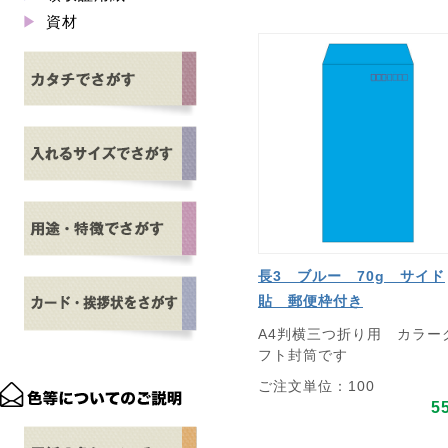
資材
長3 ブルー 70g サイド
貼 郵便枠付き
A4判横三つ折り用 カラー
フト封筒です
ご注文単位：100
5