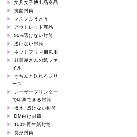
文具女子博出品商品
抗菌封筒
マスクふうとう
アウトレット商品
99%透けない封筒
透けない封筒
ネットフリマ梱包用
封筒屋さんの紙ファ
イル
きちんと送れるシリ
ーズ
レーザープリンター
で印刷できる封筒
撥水+透けない封筒
DM向け封筒
100%再生紙封筒
長形封筒