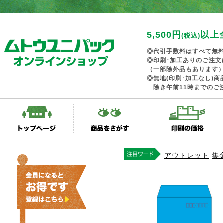
5,500円
以上
(税込)
◎代引手数料はすべて無
◎印刷･加工ありのご注文
（一部除外品もあります
◎無地(印刷･加工なし)
除き午前11時までのご
アウトレット
集