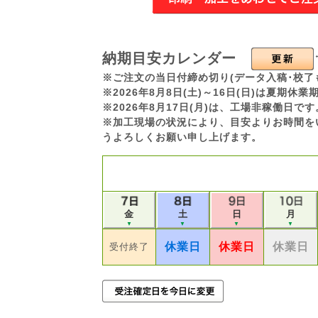
納期目安カレンダー
※ご注文の当日付締め切り(データ入稿･校了
※2026年8月8日(土)～16日(日)は夏期
※2026年8月17日(月)は、工場非稼働日
※加工現場の状況により、目安よりお時間を
うよろしくお願い申し上げます。
金
土
日
月
▼
▼
▼
▼
休業日
休業日
休業日
受付終了