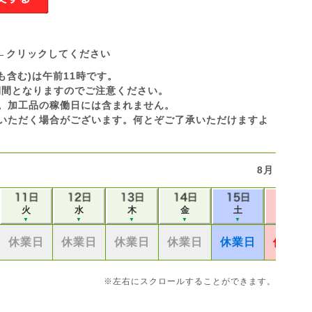
←クリックしてください
も含む)は午前11時です。
休業期間となりますのでご注意ください。
です。加工品の稼働日には含まれません。
いただく場合がございます。何とぞご了承いただけますよ
8月
火
水
木
金
土
日
▼
▼
▼
▼
▼
▼
休業日
休業日
休業日
休業日
休業日
休業日
※左右にスクロールすることができます。