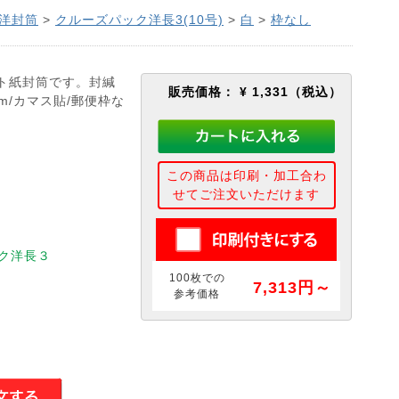
洋封筒
>
クルーズパック洋長3(10号)
>
白
>
枠なし
ト紙封筒です。封緘
販売価格：
¥ 1,331
（税込）
m/カマス貼/郵便枠な
この商品は印刷・加工合わ
せてご注文いただけます
ク洋長３
100枚での
7,313円～
参考価格