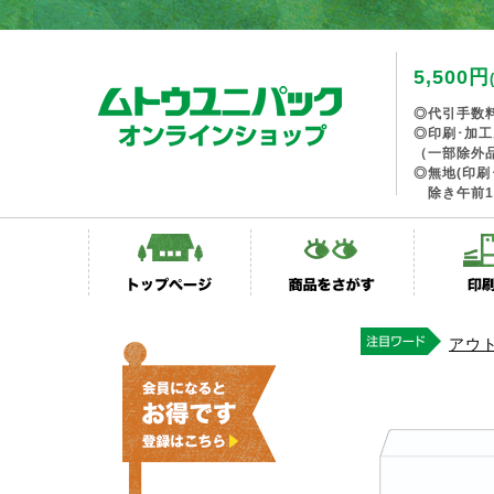
5,500円
◎代引手数
◎印刷･加
（一部除外
◎無地(印刷
除き午前1
アウ