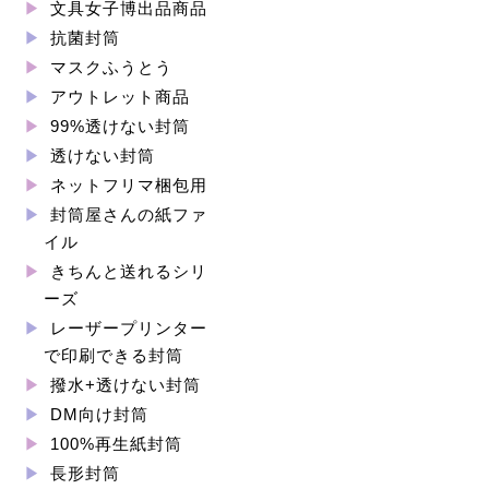
文具女子博出品商品
抗菌封筒
マスクふうとう
アウトレット商品
99%透けない封筒
透けない封筒
ネットフリマ梱包用
封筒屋さんの紙ファ
イル
きちんと送れるシリ
ーズ
レーザープリンター
で印刷できる封筒
撥水+透けない封筒
DM向け封筒
100%再生紙封筒
長形封筒