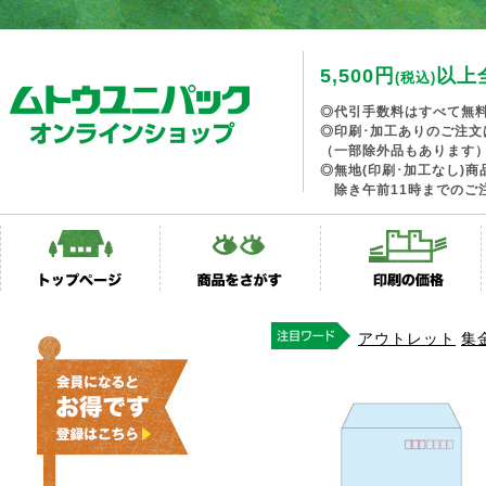
5,500円
以上
(税込)
◎代引手数料はすべて無
◎印刷･加工ありのご注文
（一部除外品もあります
◎無地(印刷･加工なし)
除き午前11時までのご
アウトレット
集