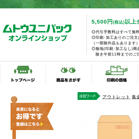
5,500円
以上
(税込)
◎代引手数料はすべて無
◎印刷･加工ありのご注文
（一部除外品もあります
◎無地(印刷･加工なし)
除き午前11時までのご
アウトレット
集