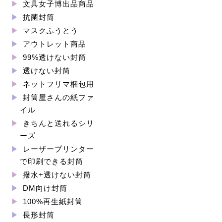
文具女子博出品商品
抗菌封筒
マスクふうとう
アウトレット商品
99%透けない封筒
透けない封筒
ネットフリマ梱包用
封筒屋さんの紙ファ
イル
きちんと送れるシリ
ーズ
レーザープリンター
で印刷できる封筒
撥水+透けない封筒
DM向け封筒
100%再生紙封筒
長形封筒