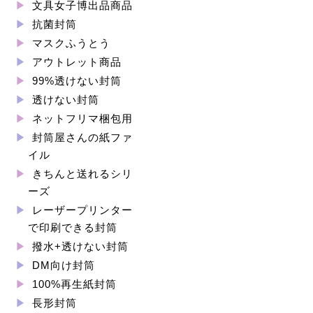
文具女子博出品商品
抗菌封筒
マスクふうとう
アウトレット商品
99%透けない封筒
透けない封筒
ネットフリマ梱包用
封筒屋さんの紙ファ
イル
きちんと送れるシリ
ーズ
レーザープリンター
で印刷できる封筒
撥水+透けない封筒
DM向け封筒
100%再生紙封筒
長形封筒