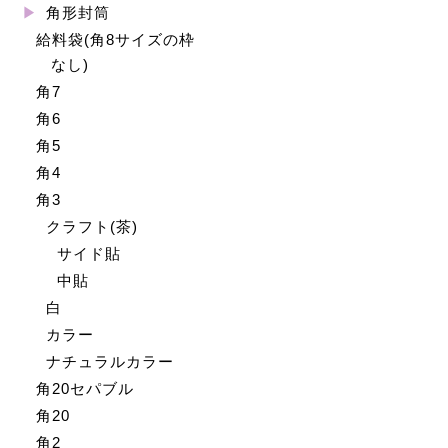
角形封筒
給料袋(角8サイズの枠
なし)
角7
角6
角5
角4
角3
クラフト(茶)
サイド貼
中貼
白
カラー
ナチュラルカラー
角20セパブル
角20
角2