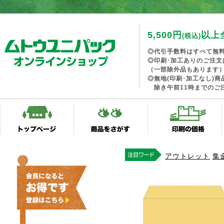
5,500円
以上
(税込)
◎代引手数料はすべて無
◎印刷･加工ありのご注文
（一部除外品もあります
◎無地(印刷･加工なし)
除き午前11時までのご
アウトレット
集