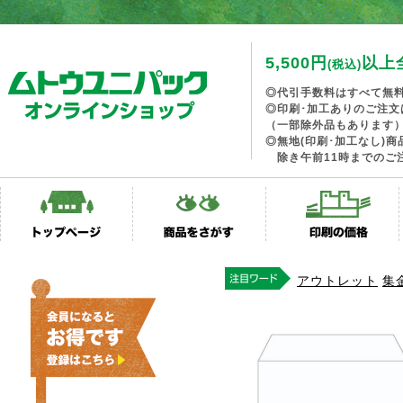
5,500円
以上
(税込)
◎代引手数料はすべて無
◎印刷･加工ありのご注文
（一部除外品もあります
◎無地(印刷･加工なし)
除き午前11時までのご
アウトレット
集