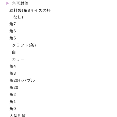
角形封筒
給料袋(角8サイズの枠
なし)
角7
角6
角5
クラフト(茶)
白
カラー
角4
角3
角20セパブル
角20
角2
角1
角0
大型封筒