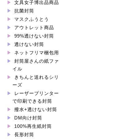
文具女子博出品商品
抗菌封筒
マスクふうとう
アウトレット商品
99%透けない封筒
透けない封筒
ネットフリマ梱包用
封筒屋さんの紙ファ
イル
きちんと送れるシリ
ーズ
レーザープリンター
で印刷できる封筒
撥水+透けない封筒
DM向け封筒
100%再生紙封筒
長形封筒