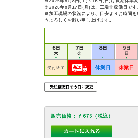
※2026年8月8日(土)～16日(日)は夏期
※2026年8月17日(月)は、工場非稼働日
※加工現場の状況により、目安よりお時間を
うよろしくお願い申し上げます。
木
土
日
金
▼
▼
▼
▼
休業日
休業日
受付終了
販売価格：
¥ 675
（税込）