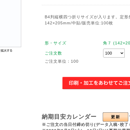
B4判縦横四つ折りサイズが入ります。定形
142×205mm/中貼/販売単位:100枚
形・サイズ
角７ (142×20
ご注文数
ご注文単位：100
納期目安カレンダー
※ご注文の当日付締め切り(データ入稿･校了