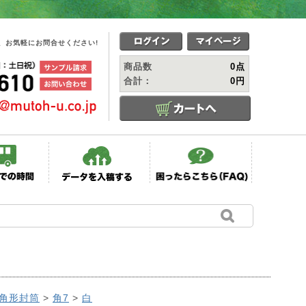
、お気軽にお問合せください!
商品数
0点
合計：
0円
角形封筒
>
角7
>
白