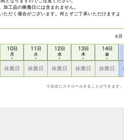
休業期間となりますのでご注意ください。
です。加工品の稼働日には含まれません。
いただく場合がございます。何とぞご了承いただけますよ
8月
月
火
水
木
金
土
▼
▼
▼
▼
▼
▼
休業日
休業日
休業日
休業日
休業日
休業日
※左右にスクロールすることができます。