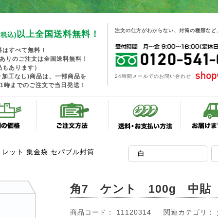
注文の仕方がわからない、封筒の種類など
以上全国送料無料！
(税込)
料はすべて無料！
工ありのご注文は全国送料無料！
品もあります）
･加工なし)商品は、一部商品を
24時間メールでのお問い合わせ
1時までのご注文で当日発送！
トレット
集金袋
セパブル封筒
角7 ケント 100g 中貼
商品コード： 11120314
関連カテゴリ：