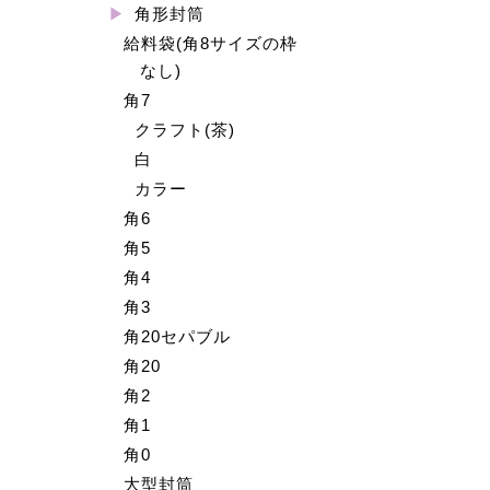
角形封筒
給料袋(角8サイズの枠
なし)
角7
クラフト(茶)
白
カラー
角6
角5
角4
角3
角20セパブル
角20
角2
角1
角0
大型封筒