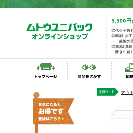
5,500円
◎代引手数
◎印刷･加
（一部除外
◎無地(印刷
除き午前1
アウ