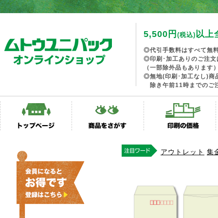
5,500円
以上
(税込)
◎代引手数料はすべて無
◎印刷･加工ありのご注文
（一部除外品もあります
◎無地(印刷･加工なし)
除き午前11時までのご
アウトレット
集