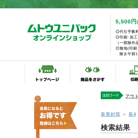
5,500円
◎代引手数
◎印刷･加
（一部除外
◎無地(印刷
除き午前1
アウ
長形封筒
＞
長4
検索結果