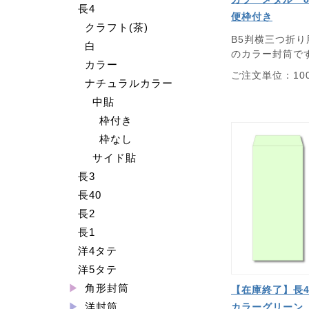
長4
便枠付き
クラフト(茶)
B5判横三つ折
白
のカラー封筒で
カラー
ご注文単位：10
ナチュラルカラー
中貼
枠付き
枠なし
サイド貼
長3
長40
長2
長1
洋4タテ
洋5タテ
角形封筒
【在庫終了】長
洋封筒
カラーグリーン