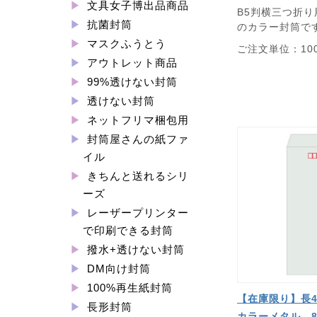
文具女子博出品商品
B5判横三つ折
抗菌封筒
のカラー封筒で
マスクふうとう
ご注文単位：10
アウトレット商品
99%透けない封筒
透けない封筒
ネットフリマ梱包用
封筒屋さんの紙ファ
イル
きちんと送れるシリ
ーズ
レーザープリンター
で印刷できる封筒
撥水+透けない封筒
DM向け封筒
100%再生紙封筒
【在庫限り】長
長形封筒
カラーメタル 8