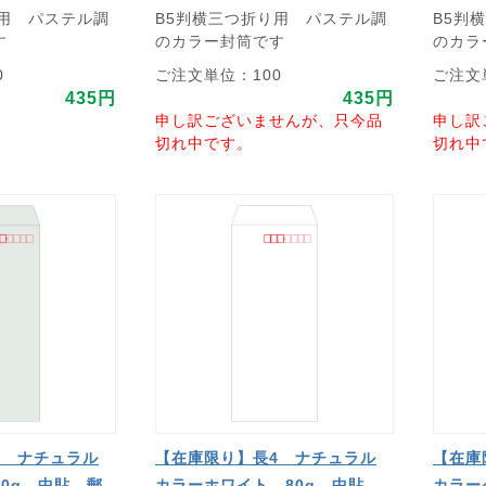
り用 パステル調
B5判横三つ折り用 パステル調
B5判
す
のカラー封筒です
のカラ
0
ご注文単位：100
ご注文
435円
435円
申し訳ございませんが、只今品
申し訳
切れ中です。
切れ中
4 ナチュラル
【在庫限り】長4 ナチュラル
【在庫
0g 中貼 郵
カラーホワイト 80g 中貼
カラー