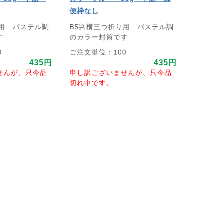
便枠なし
り用 パステル調
B5判横三つ折り用 パステル調
す
のカラー封筒です
0
ご注文単位：100
435円
435円
せんが、只今品
申し訳ございませんが、只今品
切れ中です。