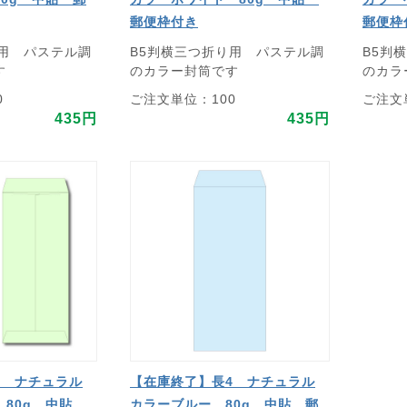
郵便枠付き
郵便枠
り用 パステル調
B5判横三つ折り用 パステル調
B5判
す
のカラー封筒です
のカラ
0
ご注文単位：100
ご注文
435円
435円
4 ナチュラル
【在庫終了】長4 ナチュラル
 80g 中貼
カラーブルー 80g 中貼 郵