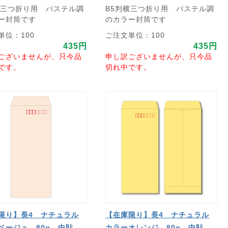
横三つ折り用 パステル調
B5判横三つ折り用 パステル調
ー封筒です
のカラー封筒です
単位：100
ご注文単位：100
435円
435円
ございませんが、只今品
申し訳ございませんが、只今品
です。
切れ中です。
限り】長4 ナチュラル
【在庫限り】長4 ナチュラル
ベージュ 80g 中貼
カラーオレンジ 80g 中貼