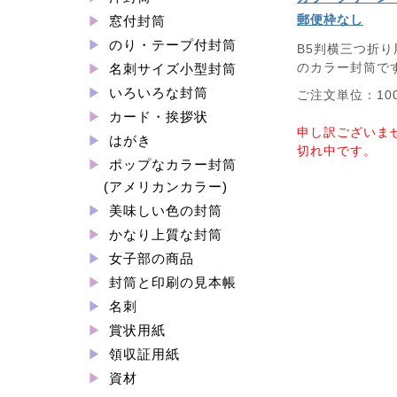
郵便枠なし
窓付封筒
のり・テープ付封筒
B5判横三つ折
のカラー封筒で
名刺サイズ小型封筒
いろいろな封筒
ご注文単位：10
カード・挨拶状
申し訳ございま
はがき
切れ中です。
ポップなカラー封筒
(アメリカンカラー)
美味しい色の封筒
かなり上質な封筒
女子部の商品
封筒と印刷の見本帳
名刺
賞状用紙
領収証用紙
資材