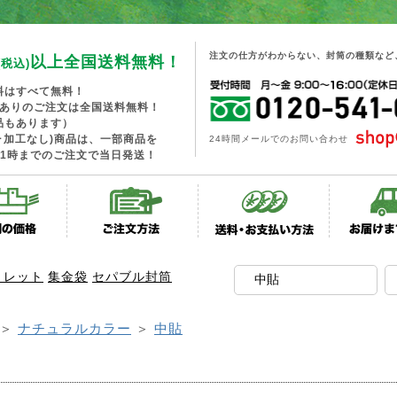
注文の仕方がわからない、封筒の種類など
以上全国送料無料！
(税込)
料はすべて無料！
工ありのご注文は全国送料無料！
品もあります）
･加工なし)商品は、一部商品を
24時間メールでのお問い合わせ
1時までのご注文で当日発送！
トレット
集金袋
セパブル封筒
＞
ナチュラルカラー
＞
中貼