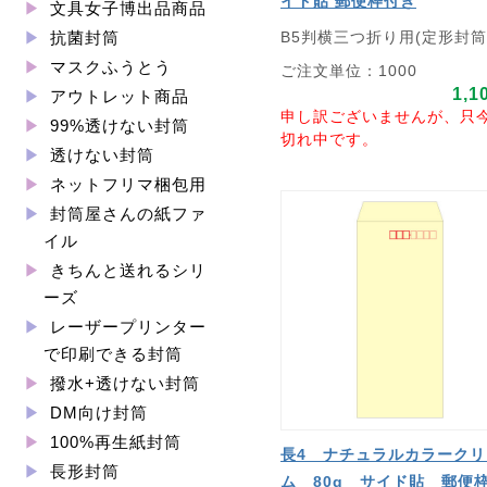
イド貼 郵便枠付き
文具女子博出品商品
B5判横三つ折り用(定形封筒
抗菌封筒
マスクふうとう
ご注文単位：1000
1,1
アウトレット商品
申し訳ございませんが、只
99%透けない封筒
切れ中です。
透けない封筒
ネットフリマ梱包用
封筒屋さんの紙ファ
イル
きちんと送れるシリ
ーズ
レーザープリンター
で印刷できる封筒
撥水+透けない封筒
DM向け封筒
100%再生紙封筒
長4 ナチュラルカラークリ
長形封筒
ム 80g サイド貼 郵便