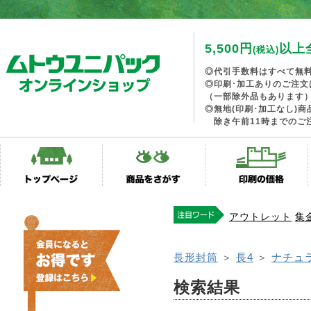
5,500円
以上
(税込)
◎代引手数料はすべて無
◎印刷･加工ありのご注文
（一部除外品もあります
◎無地(印刷･加工なし)
除き午前11時までのご
アウトレット
集
長形封筒
＞
長4
＞
ナチュ
検索結果