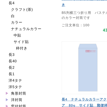
長4
き
クラフト(茶)
B5判横三つ折り用 パステ
白
のカラー封筒です
カラー
ご注文単位：100
ナチュラルカラー
4
中貼
サイド貼
枠付き
長3
長40
長2
長1
洋4タテ
洋5タテ
角形封筒
長4 ナチュラルカラーアク
洋封筒
ア 80g サイド貼 郵便
窓付封筒