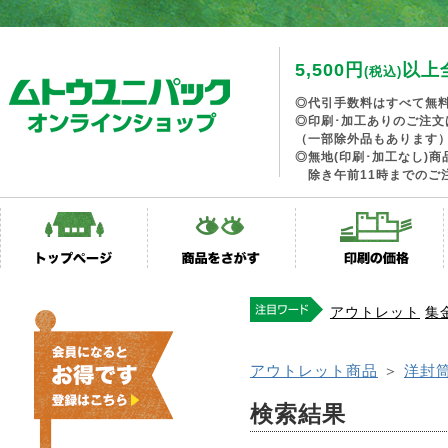
5,500円
以上
(税込)
◎代引手数料はすべて無
◎印刷･加工ありのご注文
（一部除外品もあります
◎無地(印刷･加工なし)
除き午前11時までのご
アウトレット
集
アウトレット商品
＞
洋封
検索結果