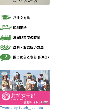
Tweets by futoh_joshibu