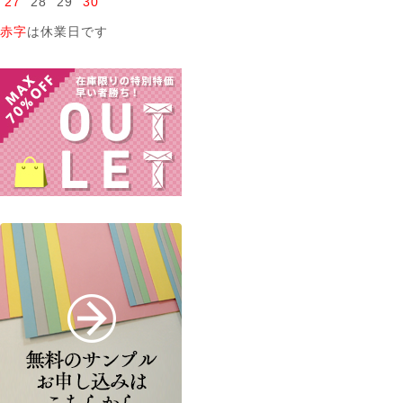
27
28
29
30
赤字
は休業日です