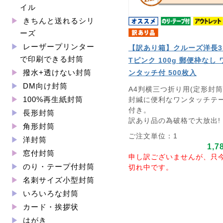
イル
きちんと送れるシリ
ーズ
レーザープリンター
【訳あり箱】クルーズ洋長3
で印刷できる封筒
Tピンク 100g 郵便枠なし 
撥水+透けない封筒
ンタッチ付 500枚入
DM向け封筒
A4判横三つ折り用(定形封筒
100%再生紙封筒
封緘に便利なワンタッチテ
付き。
長形封筒
訳あり品の為破格で大放出!
角形封筒
ご注文単位：1
洋封筒
1,7
窓付封筒
申し訳ございませんが、只
のり・テープ付封筒
切れ中です。
名刺サイズ小型封筒
いろいろな封筒
カード・挨拶状
はがき