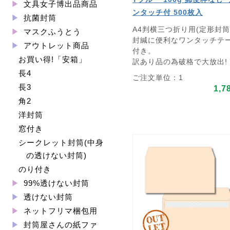
文具女子博出品商品
ンタッチ付 500枚入
抗菌封筒
A4判横三つ折り用(定形封筒
マスクふうとう
封緘に便利なワンタッチテ
アウトレット商品
付き。
お買い得!「安箱」
訳あり品の為破格で大放出!
長4
ご注文単位：1
長3
1,7
角2
洋封筒
窓付き
シークレット封筒(中身
の透けない封筒)
のり付き
99%透けない封筒
透けない封筒
ネットフリマ梱包用
封筒屋さんの紙ファ