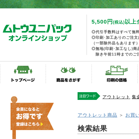
5,500円
以上
(税込)
◎代引手数料はすべて無
◎印刷･加工ありのご注文
（一部除外品もあります
◎無地(印刷･加工なし)
除き午前11時までのご
アウトレット
集
アウトレット商品
＞
お買
検索結果