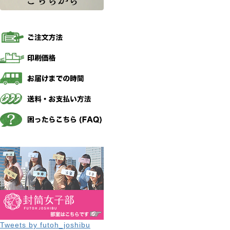
Tweets by futoh_joshibu