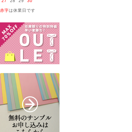
27
28
29
30
赤字
は休業日です