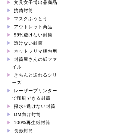
文具女子博出品商品
抗菌封筒
マスクふうとう
アウトレット商品
99%透けない封筒
透けない封筒
ネットフリマ梱包用
封筒屋さんの紙ファ
イル
きちんと送れるシリ
ーズ
レーザープリンター
で印刷できる封筒
撥水+透けない封筒
DM向け封筒
100%再生紙封筒
長形封筒