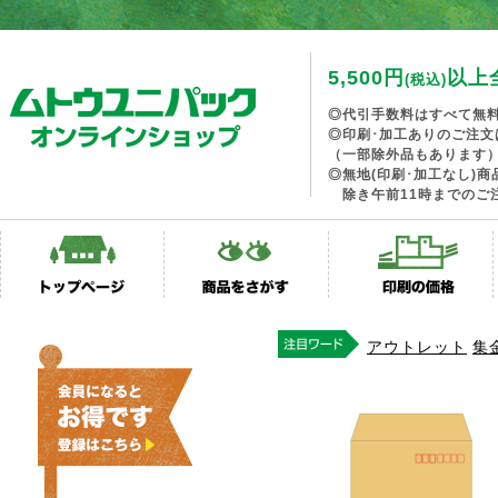
5,500円
以上
(税込)
◎代引手数料はすべて無
◎印刷･加工ありのご注文
（一部除外品もあります
◎無地(印刷･加工なし)
除き午前11時までのご
アウトレット
集