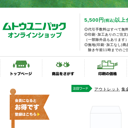
5,500円
以上
(税込)
◎代引手数料はすべて無
◎印刷･加工ありのご注文
（一部除外品もあります
◎無地(印刷･加工なし)
除き午前11時までのご
アウトレット
集