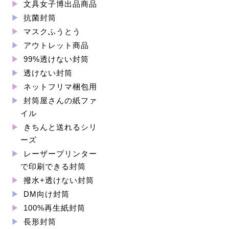
文具女子博出品商品
抗菌封筒
マスクふうとう
アウトレット商品
99%透けない封筒
透けない封筒
ネットフリマ梱包用
封筒屋さんの紙ファ
イル
きちんと送れるシリ
ーズ
レーザープリンター
で印刷できる封筒
撥水+透けない封筒
DM向け封筒
100%再生紙封筒
長形封筒