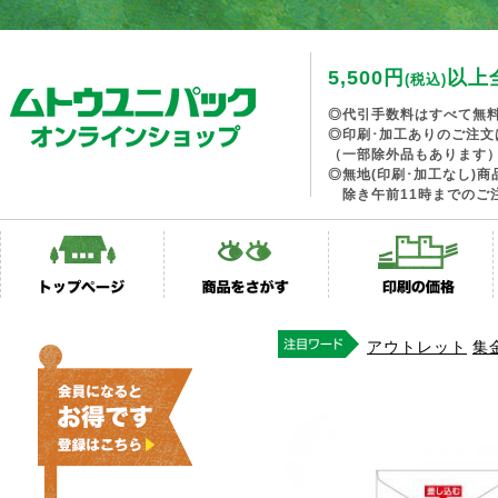
5,500円
以上
(税込)
◎代引手数料はすべて無
◎印刷･加工ありのご注文
（一部除外品もあります
◎無地(印刷･加工なし)
除き午前11時までのご
アウトレット
集