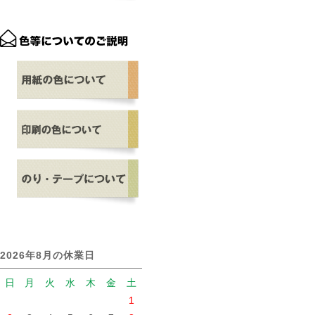
2026年8月の休業日
日
月
火
水
木
金
土
1