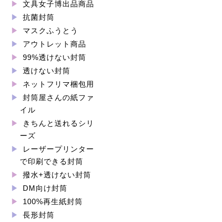
文具女子博出品商品
抗菌封筒
マスクふうとう
アウトレット商品
99%透けない封筒
透けない封筒
ネットフリマ梱包用
封筒屋さんの紙ファ
イル
きちんと送れるシリ
ーズ
レーザープリンター
で印刷できる封筒
撥水+透けない封筒
DM向け封筒
100%再生紙封筒
長形封筒