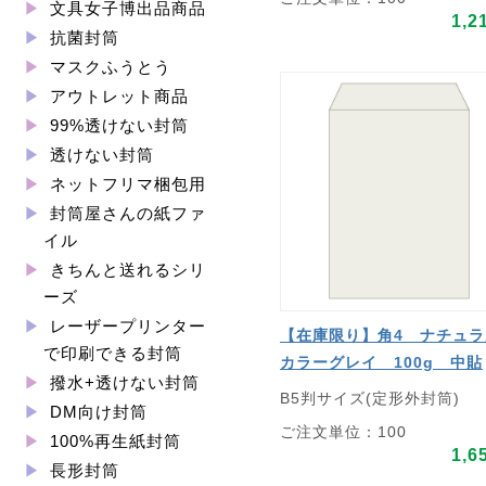
文具女子博出品商品
1,2
抗菌封筒
マスクふうとう
アウトレット商品
99%透けない封筒
透けない封筒
ネットフリマ梱包用
封筒屋さんの紙ファ
イル
きちんと送れるシリ
ーズ
レーザープリンター
【在庫限り】角4 ナチュラ
で印刷できる封筒
カラーグレイ 100g 中貼
撥水+透けない封筒
B5判サイズ(定形外封筒)
DM向け封筒
ご注文単位：100
100%再生紙封筒
1,6
長形封筒