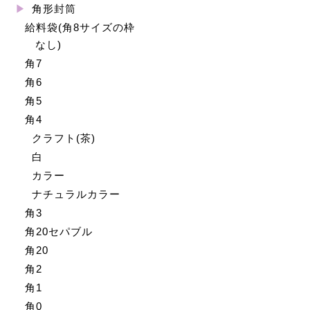
角形封筒
給料袋(角8サイズの枠
なし)
角7
角6
角5
角4
クラフト(茶)
白
カラー
ナチュラルカラー
角3
角20セパブル
角20
角2
角1
角0