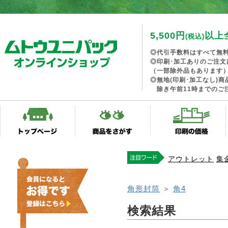
5,500円
以上
(税込)
◎代引手数料はすべて無
◎印刷･加工ありのご注文
（一部除外品もあります
◎無地(印刷･加工なし)
除き午前11時までのご
アウトレット
集
角形封筒
＞
角4
検索結果