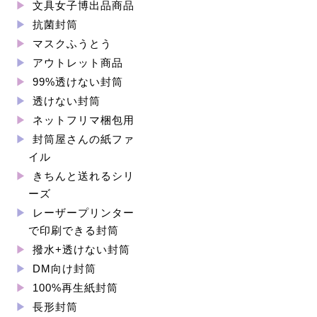
文具女子博出品商品
抗菌封筒
マスクふうとう
アウトレット商品
99%透けない封筒
透けない封筒
ネットフリマ梱包用
封筒屋さんの紙ファ
イル
きちんと送れるシリ
ーズ
レーザープリンター
で印刷できる封筒
撥水+透けない封筒
DM向け封筒
100%再生紙封筒
長形封筒