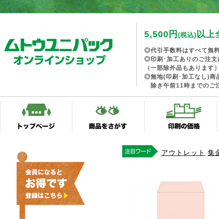
5,500円
以上
(税込)
◎代引手数料はすべて無
◎印刷･加工ありのご注文
（一部除外品もあります
◎無地(印刷･加工なし)
除き午前11時までのご
アウトレット
集