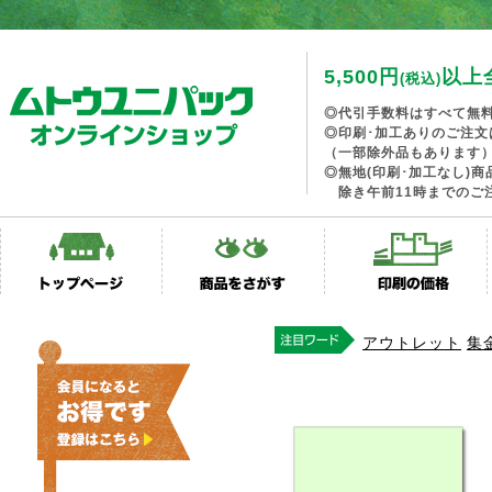
5,500円
以上
(税込)
◎代引手数料はすべて無
◎印刷･加工ありのご注文
（一部除外品もあります
◎無地(印刷･加工なし)
除き午前11時までのご
アウトレット
集