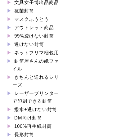
文具女子博出品商品
抗菌封筒
マスクふうとう
アウトレット商品
99%透けない封筒
透けない封筒
ネットフリマ梱包用
封筒屋さんの紙ファ
イル
きちんと送れるシリ
ーズ
レーザープリンター
で印刷できる封筒
撥水+透けない封筒
DM向け封筒
100%再生紙封筒
長形封筒