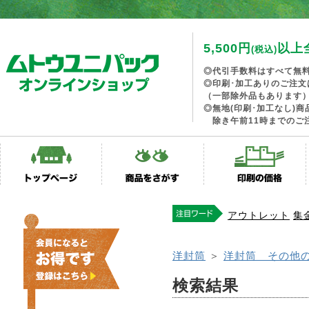
5,500円
以上
(税込)
◎代引手数料はすべて無
◎印刷･加工ありのご注文
（一部除外品もあります
◎無地(印刷･加工なし)
除き午前11時までのご
アウトレット
集
洋封筒
＞
洋封筒 その他
検索結果