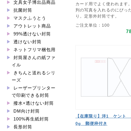
文具女子博出品商品
カード用でよく使われます。
判の写真を入れるのにぴっ
抗菌封筒
り。定形外封筒です。
マスクふうとう
ご注文単位：100
アウトレット商品
7
99%透けない封筒
透けない封筒
ネットフリマ梱包用
封筒屋さんの紙ファ
イル
きちんと送れるシリ
ーズ
レーザープリンター
で印刷できる封筒
撥水+透けない封筒
DM向け封筒
【在庫限り】洋1 ケント 
100%再生紙封筒
0g 郵便枠付き
長形封筒