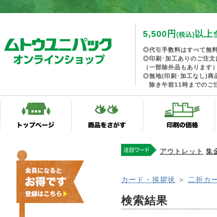
5,500円
以上
(税込)
◎代引手数料はすべて無
◎印刷･加工ありのご注文
（一部除外品もあります
◎無地(印刷･加工なし)
除き午前11時までのご
アウトレット
集
カード・挨拶状
＞
二折カ
検索結果