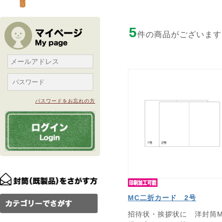
5
件の商品がございます
パスワードをお忘れの方
MC二折カード 2号
招待状・挨拶状に 洋封筒M