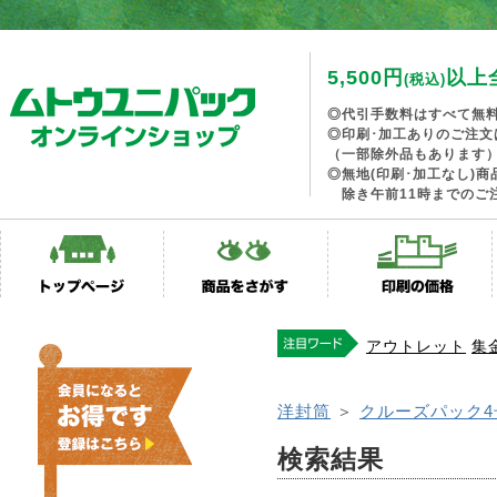
5,500円
以上
(税込)
◎代引手数料はすべて無
◎印刷･加工ありのご注文
（一部除外品もあります
◎無地(印刷･加工なし)
除き午前11時までのご
アウトレット
集
洋封筒
＞
クルーズパック4
検索結果