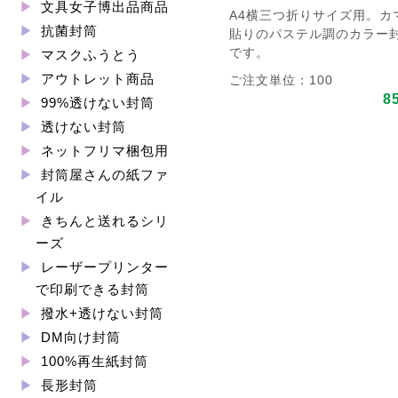
文具女子博出品商品
A4横三つ折りサイズ用。カ
抗菌封筒
貼りのパステル調のカラー
です。
マスクふうとう
アウトレット商品
ご注文単位：100
8
99%透けない封筒
透けない封筒
ネットフリマ梱包用
封筒屋さんの紙ファ
イル
きちんと送れるシリ
ーズ
レーザープリンター
で印刷できる封筒
撥水+透けない封筒
DM向け封筒
100%再生紙封筒
長形封筒