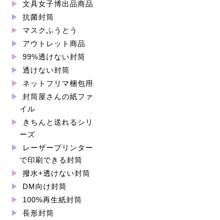
文具女子博出品商品
抗菌封筒
マスクふうとう
アウトレット商品
99%透けない封筒
透けない封筒
ネットフリマ梱包用
封筒屋さんの紙ファ
イル
きちんと送れるシリ
ーズ
レーザープリンター
で印刷できる封筒
撥水+透けない封筒
DM向け封筒
100%再生紙封筒
長形封筒