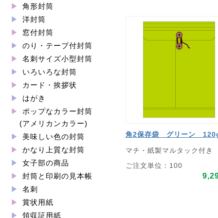
角形封筒
洋封筒
窓付封筒
のり・テープ付封筒
名刺サイズ小型封筒
いろいろな封筒
カード・挨拶状
はがき
ポップなカラー封筒
(アメリカンカラー)
角2保存袋 グリーン 120
美味しい色の封筒
かなり上質な封筒
マチ・紙製マルタック付き
女子部の商品
ご注文単位：100
9,2
封筒と印刷の見本帳
名刺
賞状用紙
領収証用紙