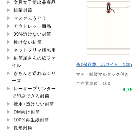
文具女子博出品商品
抗菌封筒
マスクふうとう
アウトレット商品
99%透けない封筒
透けない封筒
ネットフリマ梱包用
封筒屋さんの紙ファ
角2保存袋 ホワイト 120
イル
きちんと送れるシリ
マチ・紙製マルタック付き
ーズ
ご注文単位：100
レーザープリンター
8,7
で印刷できる封筒
撥水+透けない封筒
DM向け封筒
100%再生紙封筒
長形封筒