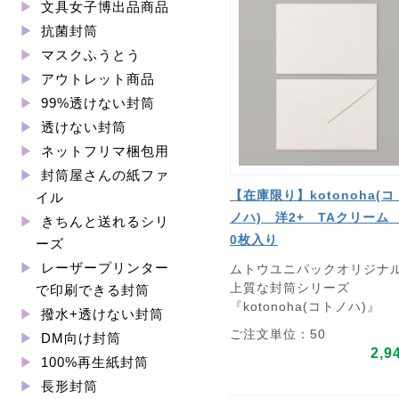
文具女子博出品商品
抗菌封筒
マスクふうとう
アウトレット商品
99%透けない封筒
透けない封筒
ネットフリマ梱包用
封筒屋さんの紙ファ
【在庫限り】kotonoha(コ
イル
ノハ) 洋2+ TAクリーム
きちんと送れるシリ
0枚入り
ーズ
レーザープリンター
ムトウユニパックオリジナ
上質な封筒シリーズ
で印刷できる封筒
『kotonoha(コトノハ)』
撥水+透けない封筒
ご注文単位：50
DM向け封筒
2,9
100%再生紙封筒
長形封筒