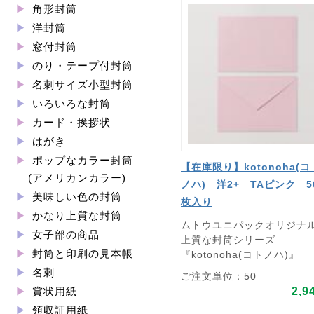
角形封筒
洋封筒
窓付封筒
のり・テープ付封筒
名刺サイズ小型封筒
いろいろな封筒
カード・挨拶状
はがき
ポップなカラー封筒
【在庫限り】kotonoha(コ
(アメリカンカラー)
ノハ) 洋2+ TAピンク 5
美味しい色の封筒
枚入り
かなり上質な封筒
ムトウユニパックオリジナ
女子部の商品
上質な封筒シリーズ
封筒と印刷の見本帳
『kotonoha(コトノハ)』
名刺
ご注文単位：50
2,9
賞状用紙
領収証用紙