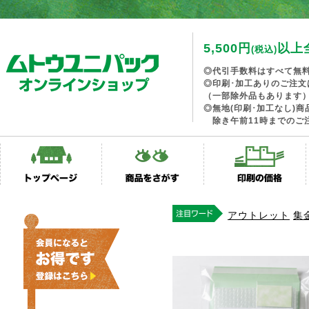
5,500円
以上
(税込)
◎代引手数料はすべて無
◎印刷･加工ありのご注文
（一部除外品もあります
◎無地(印刷･加工なし)
除き午前11時までのご
アウトレット
集