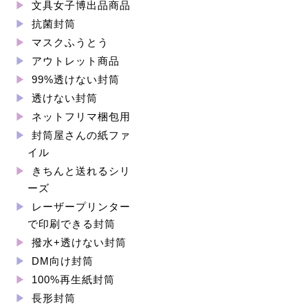
文具女子博出品商品
抗菌封筒
マスクふうとう
アウトレット商品
99%透けない封筒
透けない封筒
ネットフリマ梱包用
封筒屋さんの紙ファ
イル
きちんと送れるシリ
ーズ
レーザープリンター
で印刷できる封筒
撥水+透けない封筒
DM向け封筒
100%再生紙封筒
長形封筒