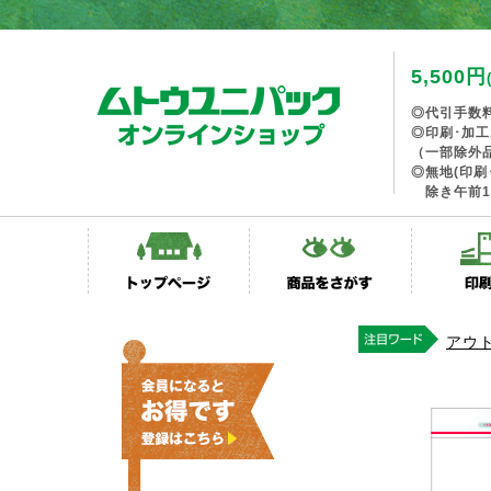
5,500円
◎代引手数
◎印刷･加
（一部除外
◎無地(印刷
除き午前1
アウ