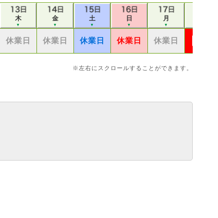
木
金
土
日
月
火
▼
▼
▼
▼
▼
▼
休業日
休業日
休業日
休業日
休業日
※左右にスクロールすることができます。