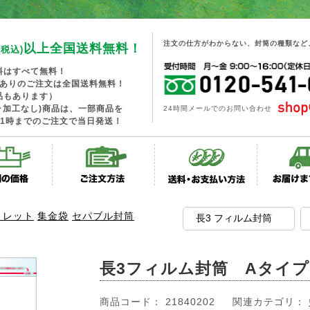
注文の仕方がわからない、封筒の種類など
以上全国送料無料！
(税込)
料はすべて無料！
工ありのご注文は全国送料無料！
品もあります）
･加工なし)商品は、一部商品を
24時間メールでのお問い合わせ
1時までのご注文で当日発送！
トレット
集金袋
セパブル封筒
長3フィルム封筒 Aタイ
商品コード： 21840202
関連カテゴリ：