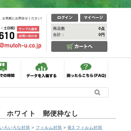
、お気軽にお問合せください!
商品数
0点
合計：
0円
プ ホワイト 郵便枠なし
いろいろな封筒
>
フィルム封筒
>
長3 フィルム封筒